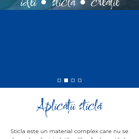
idei • sticlă • creație
idei • sticlă • creație
idei • sticlă • creație
idei • sticlă • creație
Aplicații sticlă
Sticla este un material complex care nu se