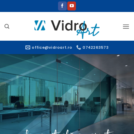
Sari
la
conținut
office@vidroart.ro
0742263573