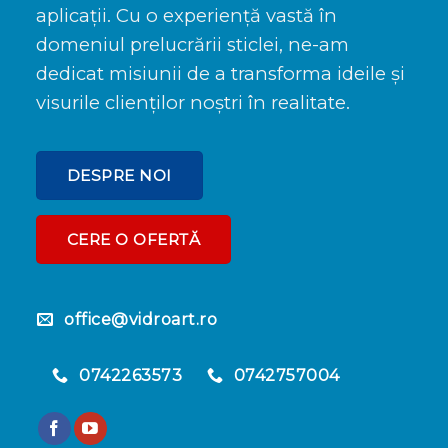
aplicații. Cu o experiență vastă în
domeniul prelucrării sticlei, ne-am
dedicat misiunii de a transforma ideile și
visurile clienților noștri în realitate.
DESPRE NOI
CERE O OFERTĂ
office@vidroart.ro
0742263573
0742757004