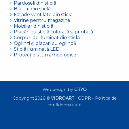
Pardoseli din sticlă
Blaturi din sticlă
Fațade ventilate din sticlă
Vitrine pentru magazine
Mobilier din sticlă
Placări cu sticlă colorată și printată
Corpuri de iluminat din sticlă
Oglinzi și placări cu oglindă
Sticlă iluminată LED
Protecție situri arheologice
Webdesign by
CRYO
Copyright 2026 ©
VIDROART
|
GDPR - Politica de
confidențialitate