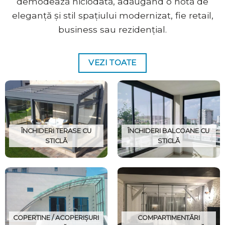
demodează niciodată, adăugând o notă de
eleganță și stil spațiului modernizat, fie retail,
business sau rezidențial.
VEZI TOATE
ÎNCHIDERI TERASE CU
ÎNCHIDERI BALCOANE CU
STICLĂ
STICLĂ
COPERTINE / ACOPERIȘURI
COMPARTIMENTĂRI