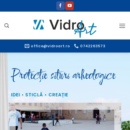
Sari
la
conținut
office@vidroart.ro
0742263573
Protecție situri arheologice
IDEI • STICLĂ • CREAȚIE