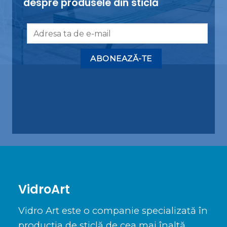
despre produsele din sticlă
Alternative:
VidroArt
Vidro Art este o companie specializată în
producția de sticlă de cea mai înaltă