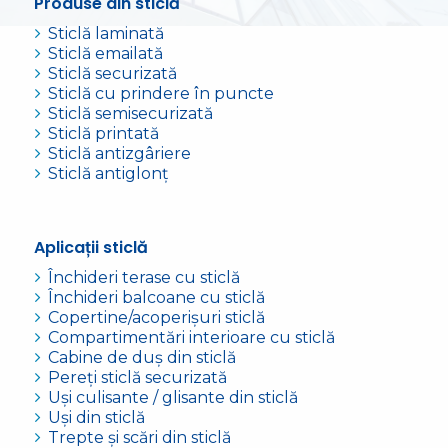
Produse din sticlă
Sticlă laminată
Sticlă emailată
Sticlă securizată
Sticlă cu prindere în puncte
Sticlă semisecurizată
Sticlă printată
Sticlă antizgâriere
Sticlă antiglonț
Aplicații sticlă
Închideri terase cu sticlă
Închideri balcoane cu sticlă
Copertine/acoperișuri sticlă
Compartimentări interioare cu sticlă
Cabine de duș din sticlă
Pereți sticlă securizată
Uși culisante / glisante din sticlă
Uși din sticlă
Trepte și scări din sticlă