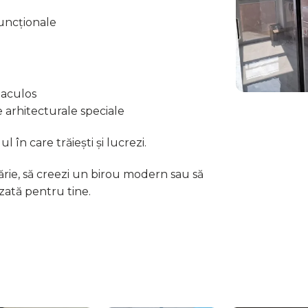
funcționale
taculos
e arhitecturale speciale
 în care trăiești și lucrezi.
tărie, să creezi un birou modern sau să
izată pentru tine.