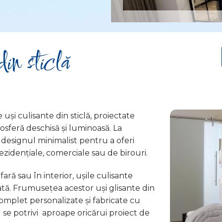
din sticlă
și culisante din sticlă, proiectate
osferă deschisă și luminoasă. La
designul minimalist pentru a oferi
zidențiale, comerciale sau de birouri.
ară sau în interior, ușile culisante
ată. Frumusețea acestor uși glisante din
 complet personalizate și fabricate cu
a
se potrivi
aproape oricărui proiect de