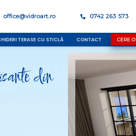
office@vidroart.ro
0742 263 573
CHIDERI TERASE CU STICLĂ
CONTACT
CERE O
isante din