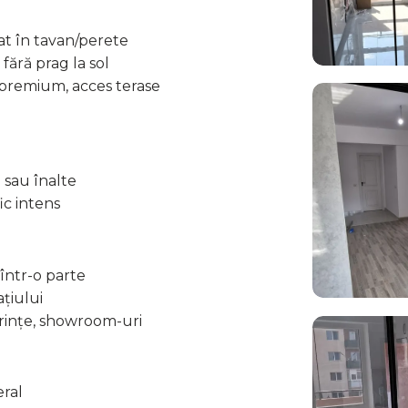
at în tavan/perete
 fără prag la sol
 premium, acces terase
 sau înalte
fic intens
într-o parte
ațiului
ferințe, showroom-uri
eral