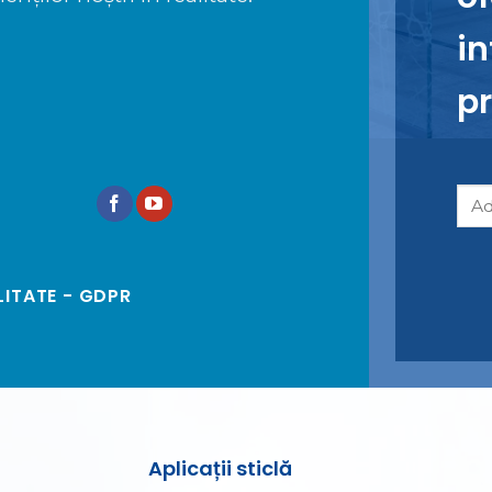
in
pr
LITATE - GDPR
Aplicații sticlă