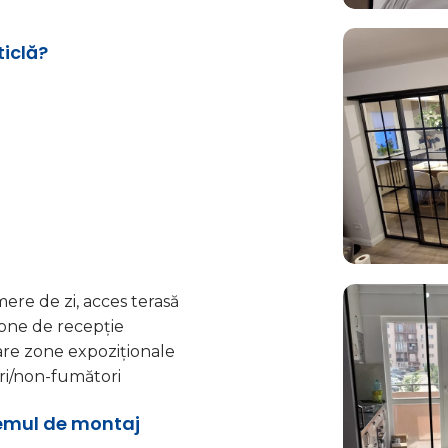
ticlă?
ere de zi, acces terasă
zone de recepție
rare zone expoziționale
ri/non-fumători
temul de montaj