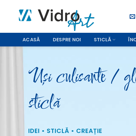
Sari
la
conținut
ACASĂ
DESPRE NOI
STICLĂ
ÎN
Uși culisante / gl
sticlă
IDEI • STICLĂ • CREAȚIE