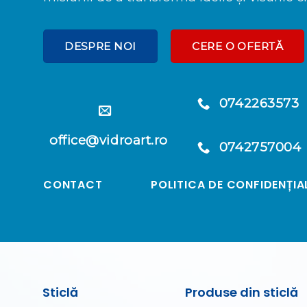
DESPRE NOI
CERE O OFERTĂ
0742263573
office@vidroart.ro
0742757004
CONTACT
POLITICA DE CONFIDENȚIA
Sticlă
Produse din sticlă