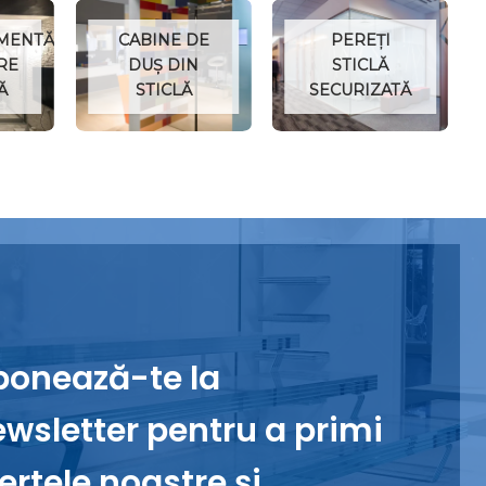
MENTĂRI
CABINE DE
PEREȚI
RE
DUȘ DIN
STICLĂ
Ă
STICLĂ
SECURIZATĂ
bonează-te la
wsletter pentru a primi
ertele noastre și