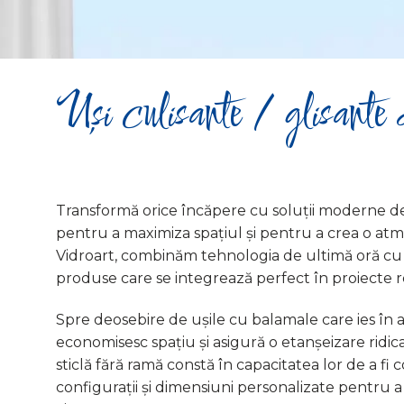
Uși culisante / glisante 
Transformă orice încăpere cu soluții moderne de u
pentru a maximiza spațiul și pentru a crea o atm
Vidroart, combinăm tehnologia de ultimă oră cu 
produse care se integrează perfect în proiecte re
Spre deosebire de ușile cu balamale care ies în af
economisesc spațiu și asigură o etanșeizare ridic
sticlă fără ramă constă în capacitatea lor de a fi
configurații și dimensiuni personalizate pentru 