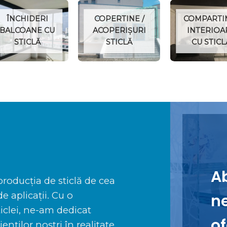
ÎNCHIDERI
COPERTINE /
COMPARTI
BALCOANE CU
ACOPERIȘURI
INTERIOA
STICLĂ
STICLĂ
CU STICL
A
producția de sticlă de cea
e aplicații. Cu o
ne
ticlei, ne-am dedicat
of
ienților noștri în realitate.