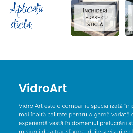
Aplicații
PROTECȚIE
ÎNCHIDERI
SITURI
TERASE CU
sticlă:
ARHEOLOGICE
STICLĂ
VidroArt
Vidro Art este o companie specializată în 
mai înaltă calitate pentru o gamă variată d
experiență vastă în domeniul prelucrării s
misiunii de a transforma ideile și visurile cl