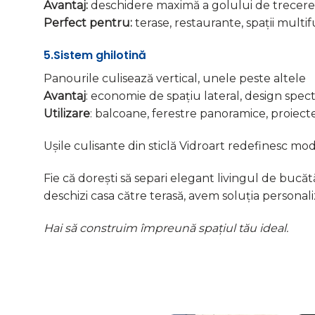
Avantaj:
deschidere maximă a golului de trecere
Perfect pentru:
terase, restaurante, spații multi
5.Sistem ghilotină
Panourile culisează vertical, unele peste altele
Avantaj
: economie de spațiu lateral, design spec
Utilizare
: balcoane, ferestre panoramice, proiect
Ușile culisante din sticlă Vidroart redefinesc modul
Fie că dorești să separi elegant livingul de bucă
deschizi casa către terasă, avem soluția personal
Hai să construim împreună spațiul tău ideal.