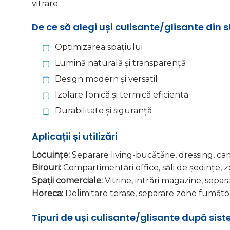
vitrare.
De ce să alegi uși culisante/glisante din s
Optimizarea spațiului
Lumină naturală și transparență
Design modern și versatil
Izolare fonică și termică eficientă
Durabilitate și siguranță
Aplicații și utilizări
Locuințe:
Separare living-bucătărie, dressing, cam
Birouri:
Compartimentări office, săli de ședințe, 
Spații comerciale:
Vitrine, intrări magazine, sepa
Horeca:
Delimitare terase, separare zone fumăto
Tipuri de uși culisante/glisante după sis