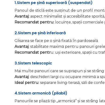
1.Sistem pe șină superioară (suspendat)
Panoul de sticlă este susținut de un profil mont
Avantaj:
aspect minimalist și accesibilitate sporită,
Recomandat pentru:
locuințe, spații comerciale
2.Sistem pe șină inferioară
Glisarea se face pe o șină fixată în pardoseală
Avantaj
: stabilitate maximă pentru panouri grele
Recomandat pentr
u: uși exterioare, spații cu tra
3.Sistem telescopic
Mai multe panouri care se suprapun și se strâng 
Avantaj
: deschideri largi cu ocupare minimă a sp
Ideal pentru
: separare living-terasă, săli de con
4.Sistem armonică (pliabil)
Panourile se pliază tip „armonică” și se strâng lat